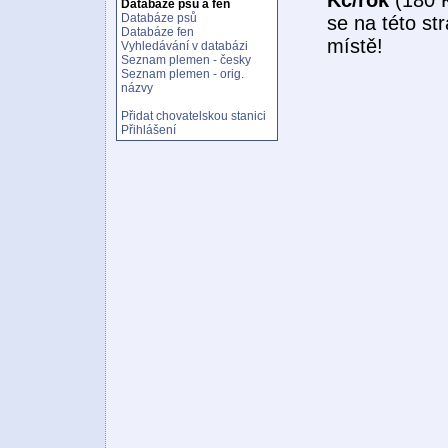
Databáze psů a fen
Databáze psů
se na této st
Databáze fen
místě!
Vyhledávání v databázi
Seznam plemen - česky
Seznam plemen - orig.
názvy
Přidat chovatelskou stanici
Přihlášení