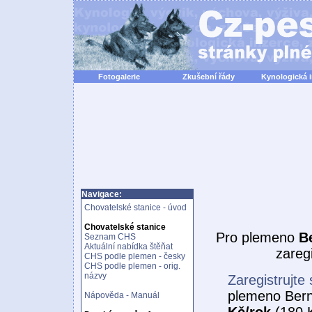
Fotogalerie
Zkušební řády
Kynologická 
Navigace:
Chovatelské stanice - úvod
Chovatelské stanice
Pro plemeno
B
Seznam CHS
Aktuální nabídka štěňat
zareg
CHS podle plemen - česky
CHS podle plemen - orig.
názvy
Zaregistrujte 
plemeno Bern
Nápověda - Manuál
Kč/rok
(180 K