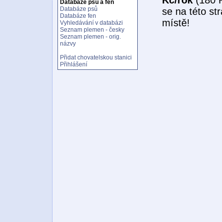
Databáze psů a fen
Databáze psů
se na této st
Databáze fen
místě!
Vyhledávání v databázi
Seznam plemen - česky
Seznam plemen - orig.
názvy
Přidat chovatelskou stanici
Přihlášení