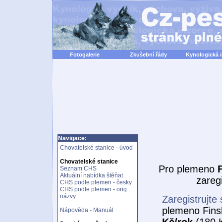
Fotogalerie
Zkušební řády
Kynologická 
Navigace:
Chovatelské stanice - úvod
Chovatelské stanice
Pro plemeno
Seznam CHS
Aktuální nabídka štěňat
zareg
CHS podle plemen - česky
CHS podle plemen - orig.
názvy
Zaregistrujte 
plemeno Fins
Nápověda - Manuál
Kč/rok
(180 K