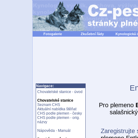
Fotogalerie
Zkušební řády
Kynologická 
En
Navigace:
Chovatelské stanice - úvod
Chovatelské stanice
Pro plemeno
Seznam CHS
Aktuální nabídka štěňat
salašnick
CHS podle plemen - česky
CHS podle plemen - orig.
názvy
Zaregistrujte 
Nápověda - Manuál
plemeno Entl