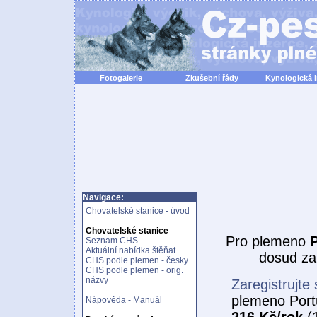
Fotogalerie
Zkušební řády
Kynologická 
Navigace:
Chovatelské stanice - úvod
Chovatelské stanice
Pro plemeno
P
Seznam CHS
Aktuální nabídka štěňat
dosud za
CHS podle plemen - česky
CHS podle plemen - orig.
názvy
Zaregistrujte 
plemeno Port
Nápověda - Manuál
216 Kč/rok
(1