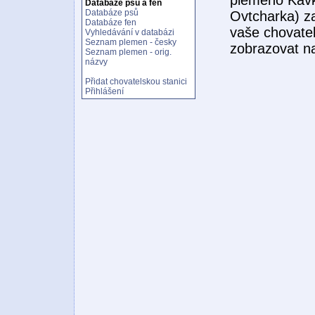
Databáze psů a fen
Databáze psů
Ovtcharka) z
Databáze fen
vaše chovatel
Vyhledávání v databázi
Seznam plemen - česky
zobrazovat n
Seznam plemen - orig.
názvy
Přidat chovatelskou stanici
Přihlášení