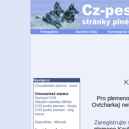
Fotogalerie
Zkušební řády
Kynologická 
K
Navigace:
Chovatelské stanice - úvod
Chovatelské stanice
Pro plemen
Seznam CHS
Aktuální nabídka štěňat
Ovtcharka) ne
CHS podle plemen - česky
CHS podle plemen - orig.
názvy
Zaregistrujte 
Nápověda - Manuál
plemeno Kavk