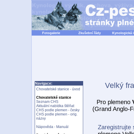
Fotogalerie
Zkušební řády
Kynologická 
Velký fr
Navigace:
Chovatelské stanice - úvod
Chovatelské stanice
Pro plemeno
Seznam CHS
Aktuální nabídka štěňat
(Grand Anglo-Fr
CHS podle plemen - česky
CHS podle plemen - orig.
názvy
Zaregistrujte 
Nápověda - Manuál
plemeno Velký