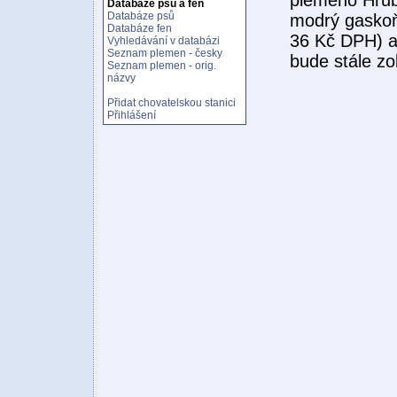
Databáze psů a fen
Databáze psů
modrý gaskoň
Databáze fen
36 Kč DPH) a 
Vyhledávání v databázi
Seznam plemen - česky
bude stále z
Seznam plemen - orig.
názvy
Přidat chovatelskou stanici
Přihlášení