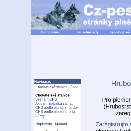
Fotogalerie
Zkušební řády
Kynologická 
Hrubo
Navigace:
Chovatelské stanice - úvod
Chovatelské stanice
Pro pleme
Seznam CHS
Aktuální nabídka štěňat
(Hrubosrs
CHS podle plemen - česky
CHS podle plemen - orig.
zareg
názvy
Zaregistrujte 
Nápověda - Manuál
plemeno Hrub