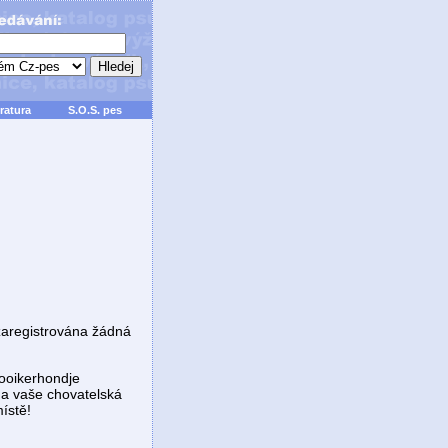
ratura
S.O.S. pes
zaregistrována žádná
Kooikerhondje
a vaše chovatelská
ístě!