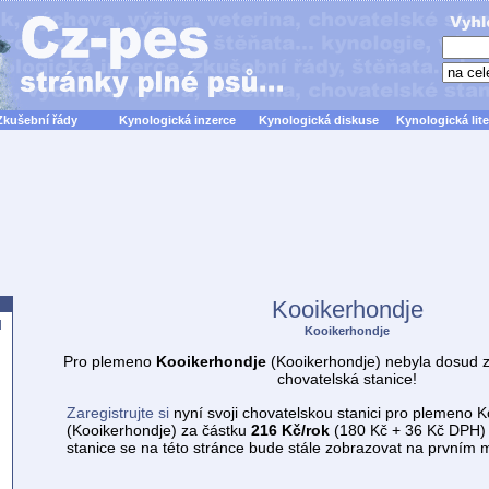
Zkušební řády
Kynologická inzerce
Kynologická diskuse
Kynologická lite
Kooikerhondje
d
Kooikerhondje
Pro plemeno
Kooikerhondje
(Kooikerhondje) nebyla dosud 
chovatelská stanice!
Zaregistrujte si
nyní svoji chovatelskou stanici pro plemeno 
(Kooikerhondje) za částku
216 Kč/rok
(180 Kč + 36 Kč DPH) 
stanice se na této stránce bude stále zobrazovat na prvním m