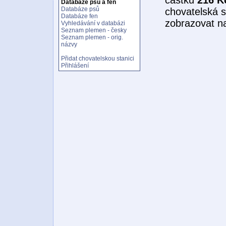
Databáze psů a fen
Databáze psů
chovatelská s
Databáze fen
zobrazovat n
Vyhledávání v databázi
Seznam plemen - česky
Seznam plemen - orig.
názvy
Přidat chovatelskou stanici
Přihlášení