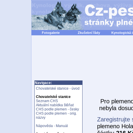
Fotogalerie
Zkušební řády
Kynologická 
Navigace:
Chovatelské stanice - úvod
Chovatelské stanice
Pro plemen
Seznam CHS
Aktuální nabídka štěňat
nebyla dosud
CHS podle plemen - česky
CHS podle plemen - orig.
názvy
Zaregistrujte 
plemeno Hola
Nápověda - Manuál
částku
216 K