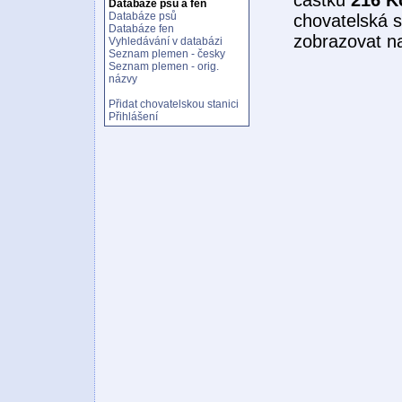
Databáze psů a fen
Databáze psů
chovatelská s
Databáze fen
zobrazovat n
Vyhledávání v databázi
Seznam plemen - česky
Seznam plemen - orig.
názvy
Přidat chovatelskou stanici
Přihlášení