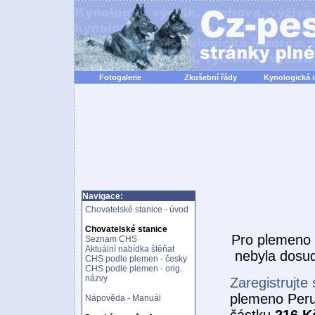
Fotogalerie
Zkušební řády
Kynologická 
Navigace:
Chovatelské stanice - úvod
Chovatelské stanice
Pro plemeno
Seznam CHS
Aktuální nabídka štěňat
nebyla dosud
CHS podle plemen - česky
CHS podle plemen - orig.
názvy
Zaregistrujte 
plemeno Peru
Nápověda - Manuál
částku
216 K