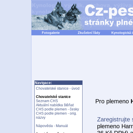
Fotogalerie
Zkušební řády
Kynologická 
Navigace:
Chovatelské stanice - úvod
Chovatelské stanice
Pro plemeno
Seznam CHS
Aktuální nabídka štěňat
CHS podle plemen - česky
CHS podle plemen - orig.
názvy
Zaregistrujte 
plemeno Harri
Nápověda - Manuál
36 Kč DPH) a 