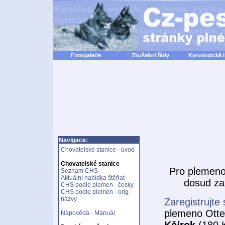
Fotogalerie
Zkušební řády
Kynologická 
Navigace:
Chovatelské stanice - úvod
Chovatelské stanice
Pro plemen
Seznam CHS
Aktuální nabídka štěňat
dosud za
CHS podle plemen - česky
CHS podle plemen - orig.
názvy
Zaregistrujte 
plemeno Otte
Nápověda - Manuál
Kč/rok
(180 K