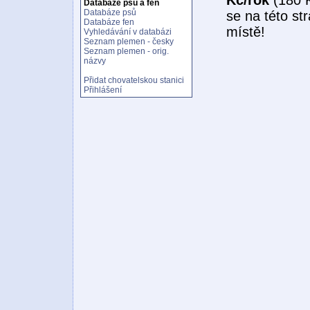
Databáze psů a fen
Databáze psů
se na této st
Databáze fen
místě!
Vyhledávání v databázi
Seznam plemen - česky
Seznam plemen - orig.
názvy
Přidat chovatelskou stanici
Přihlášení