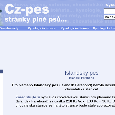
Zkušební řády
Kynologická inzerce
Kynologická diskuse
Kynologická lite
Islandský pes
d
Islandsk Farehond
Pro plemeno
Islandský pes
(Islandsk Farehond) nebyla dosud
chovatelská stanice!
Zaregistrujte si
nyní svoji chovatelskou stanici pro plemeno I
(Islandsk Farehond) za částku
216 Kč/rok
(180 Kč + 36 Kč D
chovatelská stanice se na této stránce bude stále zobrazova