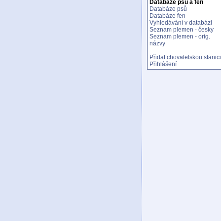
Databáze psů a fen
Databáze psů
Databáze fen
Vyhledávání v databázi
Seznam plemen - česky
Seznam plemen - orig.
názvy
Přidat chovatelskou stanici
Přihlášení