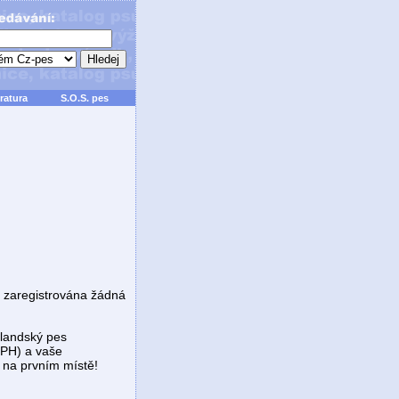
ratura
S.O.S. pes
 zaregistrována žádná
slandský pes
PH) a vaše
t na prvním místě!