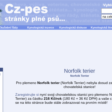
Zkušební řády
Kynologická inzerce
Kynologická diskuse
Kynologická lite
Norfolk terier
d
Norfolk Terrier
Pro plemeno
Norfolk terier
(Norfolk Terrier) nebyla dosud z
chovatelská stanice!
Zaregistrujte si
nyní svoji chovatelskou stanici pro plemeno No
Terrier) za částku
216 Kč/rok
(180 Kč + 36 Kč DPH) a vaše c
se na této stránce bude stále zobrazovat na prvním místě!