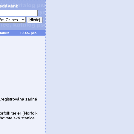
ratura
S.O.S. pes
aregistrována žádná
rfolk terier (Norfolk
hovatelská stanice