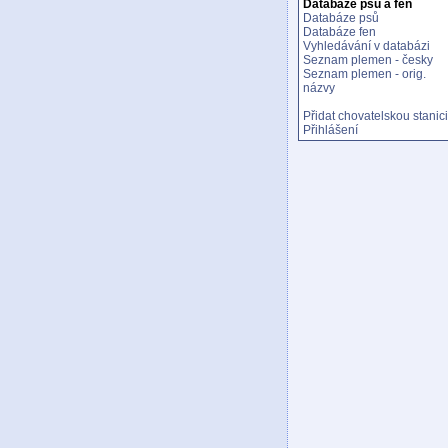
Databáze psů a fen
Databáze psů
Databáze fen
Vyhledávání v databázi
Seznam plemen - česky
Seznam plemen - orig.
názvy
Přidat chovatelskou stanici
Přihlášení