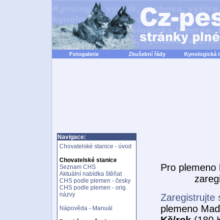
Fotogalerie
Zkušební řády
Kynologická 
Navigace:
Chovatelské stanice - úvod
Chovatelské stanice
Pro plemeno
Seznam CHS
Aktuální nabídka štěňat
zareg
CHS podle plemen - česky
CHS podle plemen - orig.
názvy
Zaregistrujte 
plemeno Maďa
Nápověda - Manuál
Kč/rok
(180 K