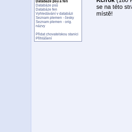
Databáze psů a fen
Databáze psů
se na této st
Databáze fen
místě!
Vyhledávání v databázi
Seznam plemen - česky
Seznam plemen - orig.
názvy
Přidat chovatelskou stanici
Přihlášení