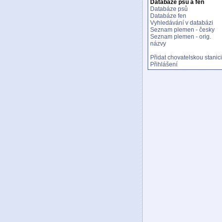
Databáze psů a fen
Databáze psů
Databáze fen
Vyhledávání v databázi
Seznam plemen - česky
Seznam plemen - orig.
názvy
Přidat chovatelskou stanici
Přihlášení