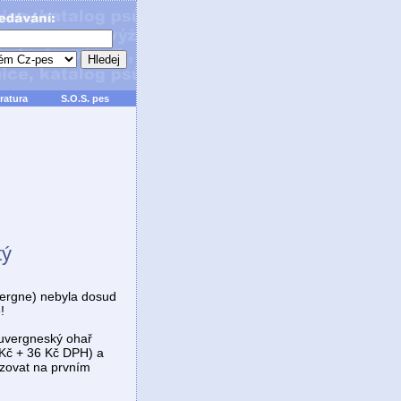
ratura
S.O.S. pes
tý
ergne) nebyla dosud
!
Auvergneský ohař
Kč + 36 Kč DPH) a
azovat na prvním