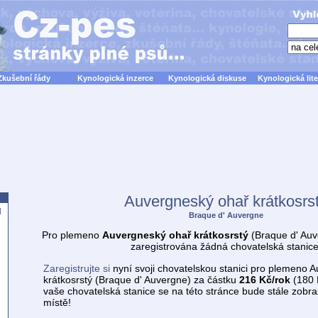
Zkušební řády
Kynologická inzerce
Kynologická diskuse
Kynologická lite
Auvergneský ohař krátkosrs
d
Braque d' Auvergne
Pro plemeno
Auvergneský ohař krátkosrstý
(Braque d' Auv
zaregistrována žádná chovatelská stanice
Zaregistrujte si
nyní svoji chovatelskou stanici pro plemeno 
krátkosrstý (Braque d' Auvergne) za částku
216 Kč/rok
(180 
vaše chovatelská stanice se na této stránce bude stále zobr
místě!