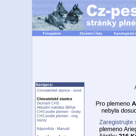
Fotogalerie
Zkušební řády
Kynologická 
Navigace:
Chovatelské stanice - úvod
Chovatelské stanice
Pro plemeno
A
Seznam CHS
Aktuální nabídka štěňat
nebyla dosud
CHS podle plemen - česky
CHS podle plemen - orig.
názvy
Zaregistrujte 
plemeno Arieg
Nápověda - Manuál
částku
216 K