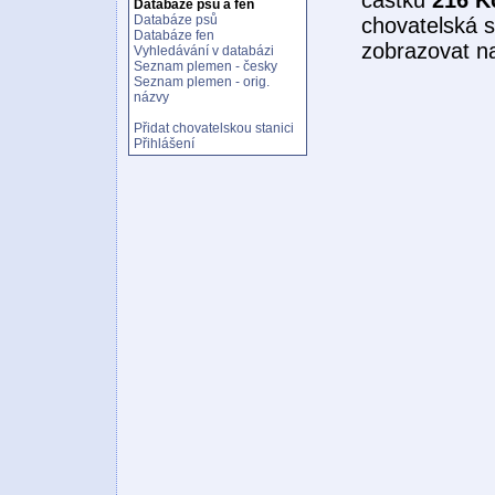
Databáze psů a fen
Databáze psů
chovatelská s
Databáze fen
zobrazovat n
Vyhledávání v databázi
Seznam plemen - česky
Seznam plemen - orig.
názvy
Přidat chovatelskou stanici
Přihlášení