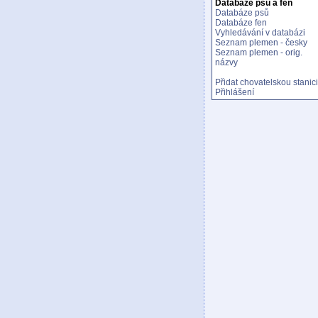
Databáze psů a fen
Databáze psů
Databáze fen
Vyhledávání v databázi
Seznam plemen - česky
Seznam plemen - orig.
názvy
Přidat chovatelskou stanici
Přihlášení