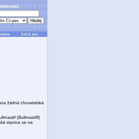
ratura
S.O.S. pes
vána žádná chovatelská
lmastif (Bullmastiff)
ká stanice se na