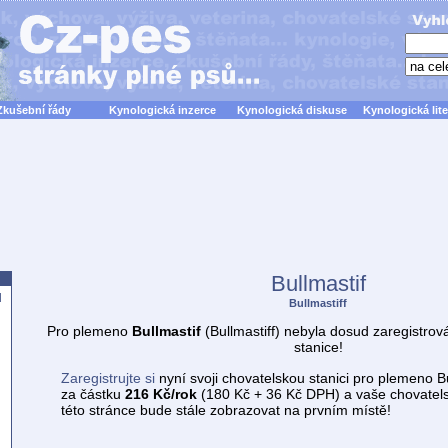
Zkušební řády
Kynologická inzerce
Kynologická diskuse
Kynologická lite
Bullmastif
d
Bullmastiff
Pro plemeno
Bullmastif
(Bullmastiff) nebyla dosud zaregistro
stanice!
Zaregistrujte si
nyní svoji chovatelskou stanici pro plemeno Bul
za částku
216 Kč/rok
(180 Kč + 36 Kč DPH) a vaše chovatels
této stránce bude stále zobrazovat na prvním místě!