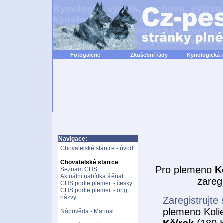
Fotogalerie
Zkušební řády
Kynologická 
Navigace:
Chovatelské stanice - úvod
Chovatelské stanice
Pro plemeno
K
Seznam CHS
Aktuální nabídka štěňat
zareg
CHS podle plemen - česky
CHS podle plemen - orig.
názvy
Zaregistrujte 
plemeno Kolie
Nápověda - Manuál
Kč/rok
(180 K