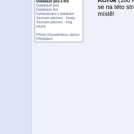
Databáze psů a fen
Databáze psů
se na této st
Databáze fen
místě!
Vyhledávání v databázi
Seznam plemen - česky
Seznam plemen - orig.
názvy
Přidat chovatelskou stanici
Přihlášení