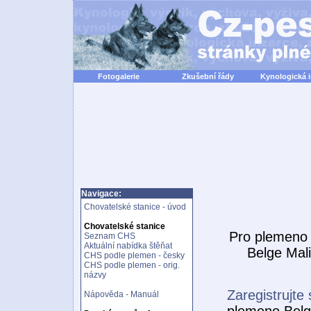
Fotogalerie
Zkušební řády
Kynologická 
Navigace:
Chovatelské stanice - úvod
Chovatelské stanice
Pro plemen
Seznam CHS
Aktuální nabídka štěňat
Belge Mal
CHS podle plemen - česky
CHS podle plemen - orig.
názvy
Zaregistrujte 
Nápověda - Manuál
plemeno Belg