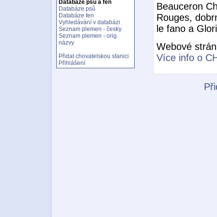
Databáze psů a fen
Beauceron Ch
Databáze psů
Rouges, dobr
Databáze fen
Vyhledávání v databázi
le fano a Glo
Seznam plemen - česky
Seznam plemen - orig.
názvy
Webové strán
Více info o CH
Přidat chovatelskou stanici
Přihlášení
Při