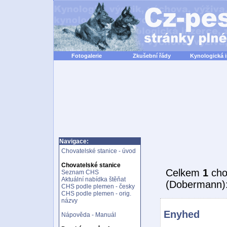
Fotogalerie
Zkušební řády
Kynologická 
Navigace:
Chovatelské stanice - úvod
Chovatelské stanice
Celkem
1
cho
Seznam CHS
Aktuální nabídka štěňat
(Dobermann)
CHS podle plemen - česky
CHS podle plemen - orig.
názvy
Enyhed
Nápověda - Manuál