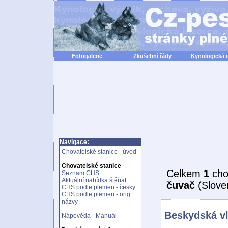
Fotogalerie
Zkušební řády
Kynologická 
Navigace:
Chovatelské stanice - úvod
Chovatelské stanice
Celkem
1
cho
Seznam CHS
Aktuální nabídka štěňat
čuvač
(Slove
CHS podle plemen - česky
CHS podle plemen - orig.
názvy
Beskydská v
Nápověda - Manuál