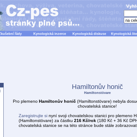
Zkušební řády
Kynologická inzerce
Kynologická diskuse
Kynologická lite
Hamiltonův honič
d
Hamiltonstövare
Pro plemeno
Hamiltonův honič
(Hamiltonstövare) nebyla dosu
chovatelská stanice!
Zaregistrujte si
nyní svoji chovatelskou stanici pro plemeno 
(Hamiltonstövare) za částku
216 Kč/rok
(180 Kč + 36 Kč DPH
chovatelská stanice se na této stránce bude stále zobrazova