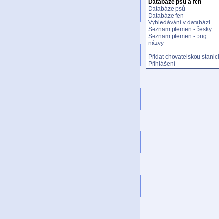
Databáze psů a fen
Databáze psů
Databáze fen
Vyhledávání v databázi
Seznam plemen - česky
Seznam plemen - orig.
názvy
Přidat chovatelskou stanici
Přihlášení