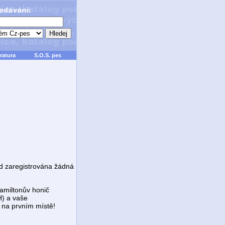
ratura
S.O.S. pes
d zaregistrována žádná
Hamiltonův honič
) a vaše
t na prvním místě!