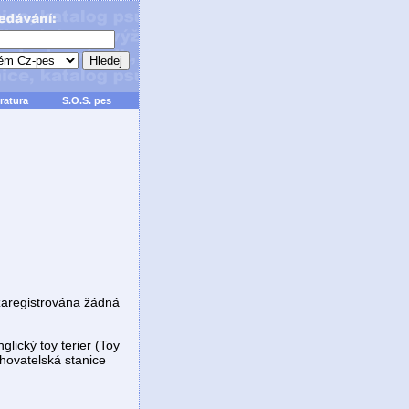
ratura
S.O.S. pes
zaregistrována žádná
glický toy terier (Toy
hovatelská stanice