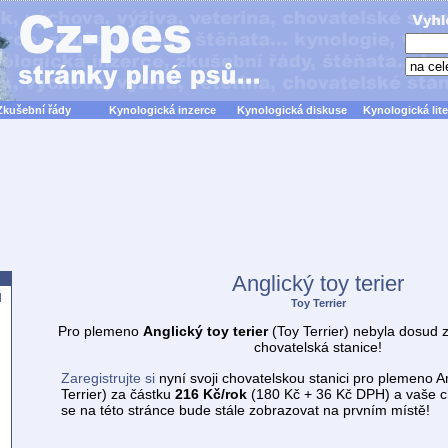
Zkušební řády
Kynologická inzerce
Kynologická diskuse
Kynologická lite
Anglický toy terier
d
Toy Terrier
Pro plemeno
Anglický toy terier
(Toy Terrier) nebyla dosud 
chovatelská stanice!
Zaregistrujte si
nyní svoji chovatelskou stanici pro plemeno An
Terrier) za částku
216 Kč/rok
(180 Kč + 36 Kč DPH) a vaše c
se na této stránce bude stále zobrazovat na prvním místě!