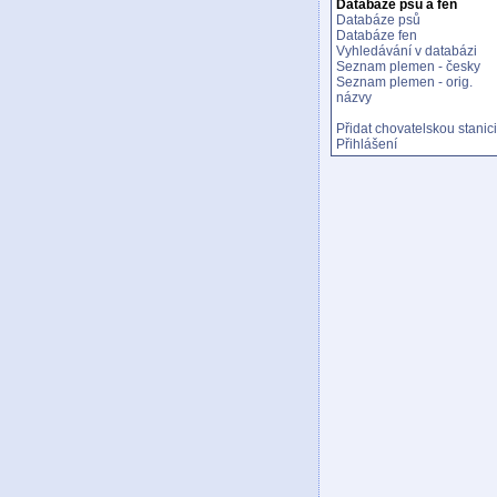
Databáze psů a fen
Databáze psů
Databáze fen
Vyhledávání v databázi
Seznam plemen - česky
Seznam plemen - orig.
názvy
Přidat chovatelskou stanici
Přihlášení