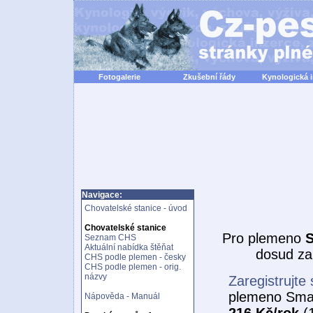
Fotogalerie
Zkušební řády
Kynologická 
Navigace:
Chovatelské stanice - úvod
Chovatelské stanice
Pro plemeno
S
Seznam CHS
Aktuální nabídka štěňat
dosud za
CHS podle plemen - česky
CHS podle plemen - orig.
názvy
Zaregistrujte 
plemeno Smal
Nápověda - Manuál
216 Kč/rok
(1