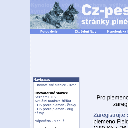
Fotogalerie
Zkušební řády
Kynologická 
Navigace:
Chovatelské stanice - úvod
Chovatelské stanice
Pro plemen
Seznam CHS
Aktuální nabídka štěňat
zareg
CHS podle plemen - česky
CHS podle plemen - orig.
názvy
Zaregistrujte 
plemeno Field
Nápověda - Manuál
(180 Kč + 36