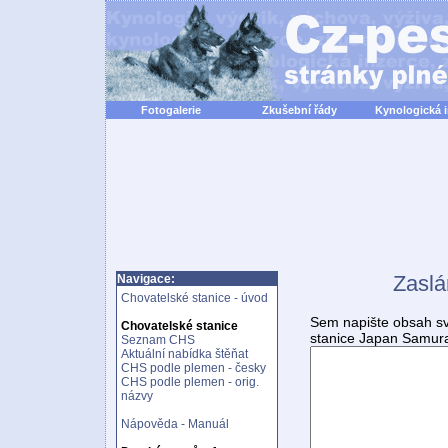
Fotogalerie
Zkušební řády
Kynologická 
Zaslá
Navigace:
Chovatelské stanice - úvod
Sem napište obsah sv
Chovatelské stanice
stanice Japan Samura
Seznam CHS
Aktuální nabídka štěňat
CHS podle plemen - česky
CHS podle plemen - orig.
názvy
Nápověda - Manuál