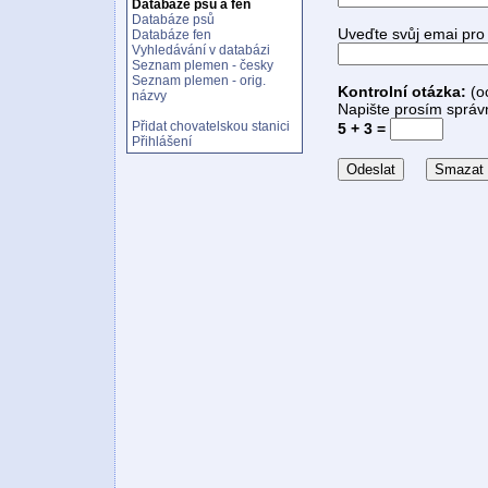
Databáze psů a fen
Databáze psů
Uveďte svůj emai pro
Databáze fen
Vyhledávání v databázi
Seznam plemen - česky
Seznam plemen - orig.
Kontrolní otázka:
(o
názvy
Napište prosím správn
Přidat chovatelskou stanici
5 + 3 =
Přihlášení