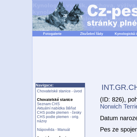
Fotogalerie
Zkušební řády
Kynologická 
INT.GR.C
Navigace:
Chovatelské stanice - úvod
(ID: 826), po
Chovatelské stanice
Seznam CHS
Norwich Terri
Aktuální nabídka štěňat
CHS podle plemen - česky
Datum naroz
CHS podle plemen - orig.
názvy
Pes ze spoje
Nápověda - Manuál