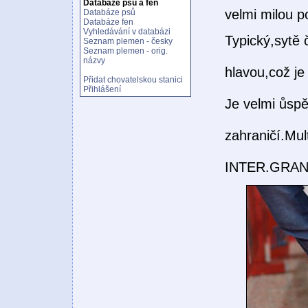
Databáze psů a fen
velmi milou 
Databáze psů
Databáze fen
Vyhledávání v databázi
Typický,sytě
Seznam plemen - česky
Seznam plemen - orig.
názvy
hlavou,což je
Přidat chovatelskou stanici
Přihlášení
Je velmi ůsp
zahraničí.M
INTER.GRAN