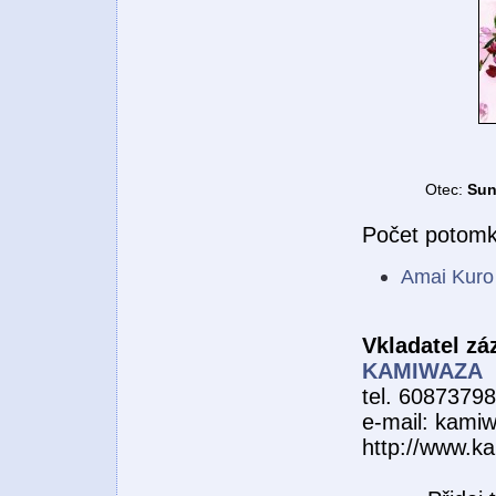
Otec:
Sun
Počet potomk
Amai Kuro
Vkladatel z
KAMIWAZA
tel. 6087379
e-mail: kami
http://www.k