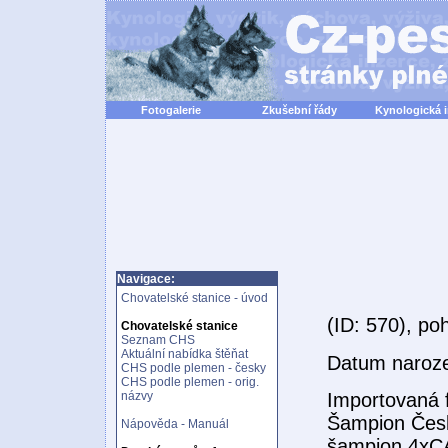
Fotogalerie
Zkušební řády
Kynologická 
Navigace:
Chovatelské stanice - úvod
(ID: 570), po
Chovatelské stanice
Seznam CHS
Aktuální nabídka štěňat
Datum naroz
CHS podle plemen - česky
CHS podle plemen - orig.
názvy
Importovaná 
Šampion Česk
Nápověda - Manuál
šampion.4xCA