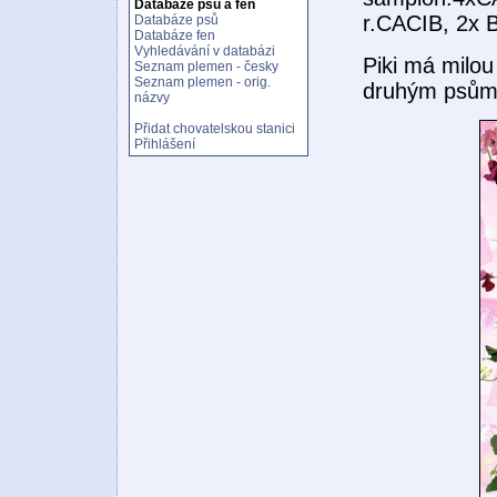
Databáze psů a fen
r.CACIB, 2x 
Databáze psů
Databáze fen
Vyhledávání v databázi
Piki má milou
Seznam plemen - česky
Seznam plemen - orig.
druhým psům
názvy
Přidat chovatelskou stanici
Přihlášení