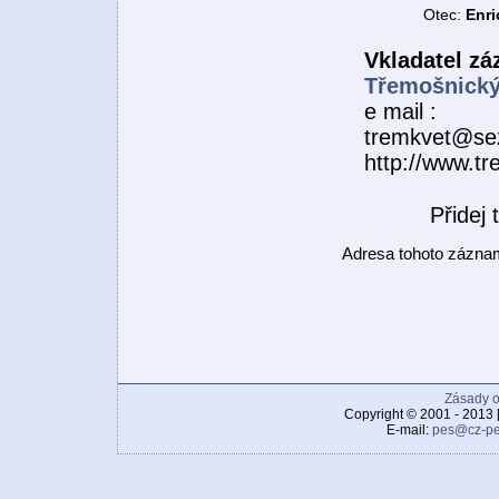
Otec:
Enri
Vkladatel z
Třemošnický
e mail :
tremkvet@se
http://www.tr
Přidej
Adresa tohoto zázn
Zásady o
Copyright © 2001 - 2013 
E-mail:
pes@cz-pe