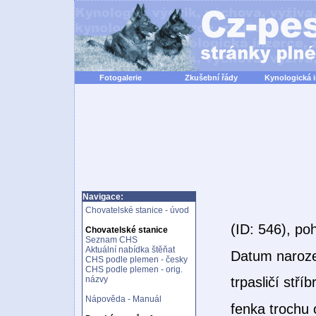
Fotogalerie
Zkušební řády
Kynologická 
Navigace:
Chovatelské stanice - úvod
(ID: 546), po
Chovatelské stanice
Seznam CHS
Aktuální nabídka štěňat
Datum naroz
CHS podle plemen - česky
CHS podle plemen - orig.
názvy
trpasličí stří
Nápověda - Manuál
fenka trochu 