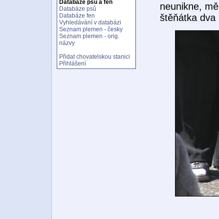
Databáze psů a fen
neunikne, měl
Databáze psů
štěňátka dva 
Databáze fen
Vyhledávání v databázi
Seznam plemen - česky
Seznam plemen - orig.
názvy
Přidat chovatelskou stanici
Přihlášení