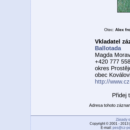
Otec:
Alex f
Vkladatel z
Ballotada
Magda Morav
+420 777 55
okres Prostěj
obec Koválov
http://www.cz
Přidej
Adresa tohoto zázn
Zásady o
Copyright © 2001 - 2013 
E-mail:
pes@cz-pe