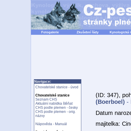
Fotogalerie
Zkušební řády
Kynologická 
Navigace:
Chovatelské stanice - úvod
(ID: 347), po
Chovatelské stanice
Seznam CHS
(Boerboel)
- 
Aktuální nabídka štěňat
CHS podle plemen - česky
Datum naroz
CHS podle plemen - orig.
názvy
majitelka: Ci
Nápověda - Manuál