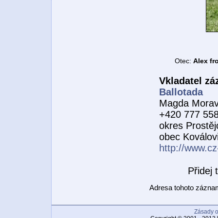
Otec:
Alex f
Vkladatel z
Ballotada
Magda Morav
+420 777 55
okres Prostěj
obec Koválov
http://www.cz
Přidej
Adresa tohoto zázn
Zásady o