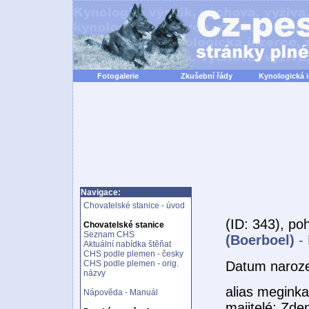
Fotogalerie
Zkušební řády
Kynologická 
Navigace:
Chovatelské stanice - úvod
(ID: 343), po
Chovatelské stanice
Seznam CHS
(Boerboel)
- 
Aktuální nabídka štěňat
CHS podle plemen - česky
Datum naroz
CHS podle plemen - orig.
názvy
alias meginka
Nápověda - Manuál
majitelé: Zde