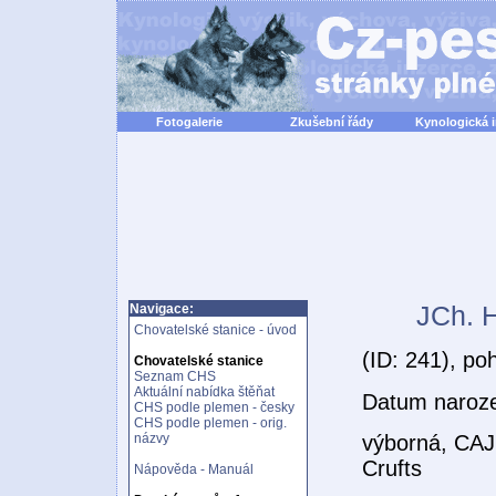
Fotogalerie
Zkušební řády
Kynologická 
JCh. 
Navigace:
Chovatelské stanice - úvod
(ID: 241), po
Chovatelské stanice
Seznam CHS
Aktuální nabídka štěňat
Datum naroz
CHS podle plemen - česky
CHS podle plemen - orig.
názvy
výborná, CAJ
Crufts
Nápověda - Manuál