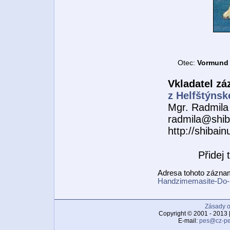
Otec:
Vormund 
Vkladatel z
z Helfštýnsk
Mgr. Radmila
radmila@shib
http://shibain
Přidej
Adresa tohoto zázn
Handzimemasite-Do-I
Zásady o
Copyright © 2001 - 2013 
E-mail:
pes@cz-pe