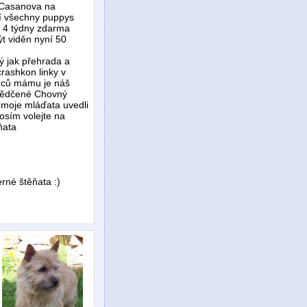
o Casanova na
ní všechny puppys
 a 4 týdny zdarma
t viděn nyní 50
ý jak přehrada a
crashkon linky v
anců mámu je náš
osvědčené Chovný
li moje mláďata uvedli
rosím volejte na
ňata
rné štěňata :)