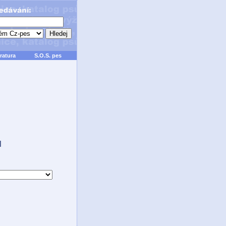
ratura
S.O.S. pes
ů