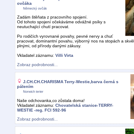
ovčáka
Německý ovčák
Zadám štěňata z pracovního spojení.
Od tohoto spojení očekáváme odvážné psíky s
neutuchající chutí pracovat.
Po rodičích vyrovnané povahy, pevné nervy a chuť
pracovat, dominantní povahu, výborný nos na stopách a skvěl
plnými, od přírody danými zákusy.
Vkladatel záznamu:
Villi Virta
Zobraz podrobnosti...
J.CH.CH.CHARISMA Terry-Westie,barva černá s
pálením
Norwich terier
Naše odchovanka,co zůstala doma!
Vkladatel záznamu:
Chovatelská stanice-TERRY-
WESTIE -reg. FCI 592-96
Zobraz podrobnosti...