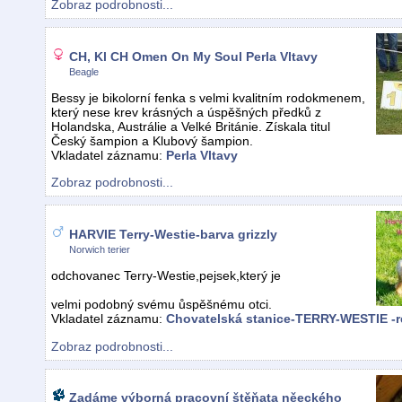
Zobraz podrobnosti...
CH, Kl CH Omen On My Soul Perla Vltavy
Beagle
Bessy je bikolorní fenka s velmi kvalitním rodokmenem,
který nese krev krásných a úspěšných předků z
Holandska, Austrálie a Velké Británie. Získala titul
Český šampion a Klubový šampion.
Vkladatel záznamu:
Perla Vltavy
Zobraz podrobnosti...
HARVIE Terry-Westie-barva grizzly
Norwich terier
odchovanec Terry-Westie,pejsek,který je
velmi podobný svému ůspěšnému otci.
Vkladatel záznamu:
Chovatelská stanice-TERRY-WESTIE -r
Zobraz podrobnosti...
Zadáme výborná pracovní štěňata něeckého