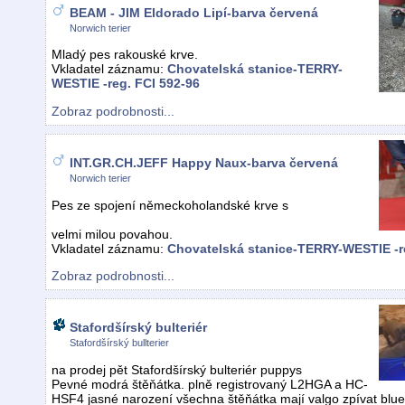
BEAM - JIM Eldorado Lipí-barva červená
Norwich terier
Mladý pes rakouské krve.
Vkladatel záznamu:
Chovatelská stanice-TERRY-
WESTIE -reg. FCI 592-96
Zobraz podrobnosti...
INT.GR.CH.JEFF Happy Naux-barva červená
Norwich terier
Pes ze spojení německoholandské krve s
velmi milou povahou.
Vkladatel záznamu:
Chovatelská stanice-TERRY-WESTIE -r
Zobraz podrobnosti...
Stafordšírský bulteriér
Stafordšírský bullterier
na prodej pět Stafordšírský bulteriér puppys
Pevné modrá štěňátka. plně registrovaný L2HGA a HC-
HSF4 jasné narození všechna štěňátka mají valgo zpívat blu