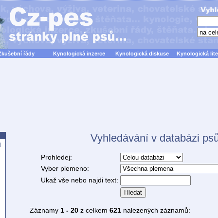
Zkušební řády
Kynologická inzerce
Kynologická diskuse
Kynologická lite
Vyhledávání v databázi ps
d
Prohledej:
Vyber plemeno:
Ukaž vše nebo najdi text:
Hledat
Záznamy
1 - 20
z celkem
621
nalezených záznamů: