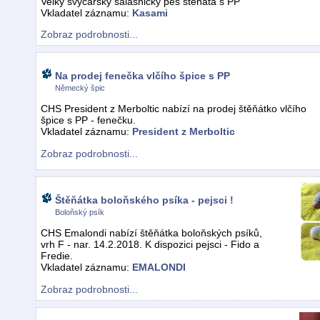
Velký švýcarský salašnický pes štěňata s PP
Vkladatel záznamu:
Kasami
Zobraz podrobnosti...
Na prodej fenečka vlčího špice s PP
Německý špic
CHS President z Merboltic nabízí na prodej štěňátko vlčího
špice s PP - fenečku.
Vkladatel záznamu:
President z Merboltic
Zobraz podrobnosti...
Štěňátka boloňského psíka - pejsci !
Boloňský psík
CHS Emalondi nabízí štěňátka boloňských psíků,
vrh F - nar. 14.2.2018. K dispozici pejsci - Fido a
Fredie.
Vkladatel záznamu:
EMALONDI
Zobraz podrobnosti...