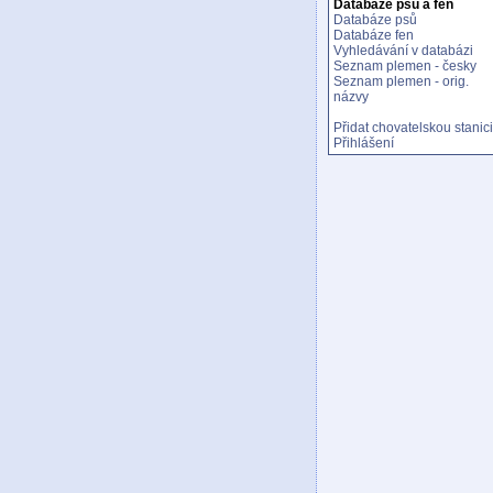
Databáze psů a fen
Databáze psů
Databáze fen
Vyhledávání v databázi
Seznam plemen - česky
Seznam plemen - orig.
názvy
Přidat chovatelskou stanici
Přihlášení