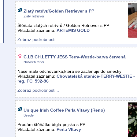
Zlatý retrívr/Golden Retriever s PP
Zlatý retriever
Štěňata zlatých retrívrů / Golden Retriever s PP
Vkladatel záznamu:
ARTEMIS GOLD
Zobraz podrobnosti...
C.I.B.CH.LETTY JESS Terry-Westie-barva červená
Norwich terier
Naše malá odchovanka,která se začlenuje do smečky!
Vkladatel záznamu:
Chovatelská stanice-TERRY-WESTIE -
reg. FCI 592-96
Zobraz podrobnosti...
Unique Irish Coffee Perla Vltavy (Reno)
Beagle
Prodám štěňátko bígla-pejska s PP
Vkladatel záznamu:
Perla Vltavy