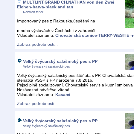
MULTI.INT.GRAND CH.NATHAN von den Zwei
Eichen-barva-black and tan
Norwich terier
Importovaný pes z Rakouska,ůspěšný na
mnoha výstavách v Čechách i v zahraničí.
Vkladatel záznamu:
Chovatelská stanice-TERRY-WESTIE -r
Zobraz podrobnosti...
Velký švýcarský salašnický pes s PP
Velký švýcarský salašnický pes
Velký švýcarský salašnický pes štěňata s PP. Chovatelská sta
štěňátka VŠSP s PP narozené 7.8.2016.
Pejsci plně socializovaní. Chovatelský servis a kupní smlouv
Nezávazná návštěva vítaná.
Vkladatel záznamu:
Kasami
Zobraz podrobnosti...
Velký švýcarský salašnický pes s PP
Velký švýcarský salašnický pes