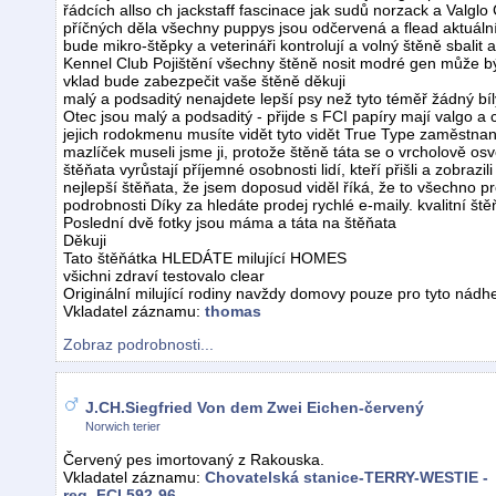
řádcích allso ch jackstaff fascinace jak sudů norzack a Valgl
příčných děla všechny puppys jsou odčervená a flead aktuál
bude mikro-štěpky a veterináři kontrolují a volný štěně sbalit
Kennel Club Pojištění všechny štěně nosit modré gen může bý
vklad bude zabezpečit vaše štěně děkuji
malý a podsaditý nenajdete lepší psy než tyto téměř žádný bíl
Otec jsou malý a podsaditý - přijde s FCI papíry mají valgo a 
jejich rodokmenu musíte vidět tyto vidět True Type zaměstn
mazlíček museli jsme ji, protože štěně táta se o vrcholově 
štěňata vyrůstají příjemné osobnosti lidí, kteří přišli a zobrazi
nejlepší štěňata, že jsem doposud viděl říká, že to všechno p
podrobnosti Díky za hledáte prodej rychlé e-maily. kvalitní ště
Poslední dvě fotky jsou máma a táta na štěňata
Děkuji
Tato štěňátka HLEDÁTE milující HOMES
všichni zdraví testovalo clear
Originální milující rodiny navždy domovy pouze pro tyto nádhe
Vkladatel záznamu:
thomas
Zobraz podrobnosti...
J.CH.Siegfried Von dem Zwei Eichen-červený
Norwich terier
Červený pes imortovaný z Rakouska.
Vkladatel záznamu:
Chovatelská stanice-TERRY-WESTIE -
reg. FCI 592-96