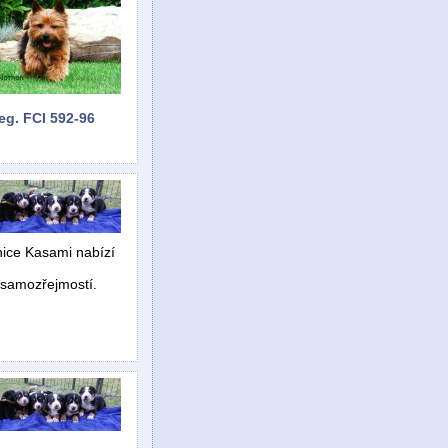
eg. FCI 592-96
nice Kasami nabízí
a samozřejmostí.