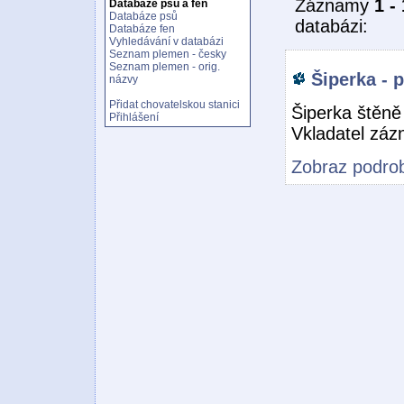
Záznamy
1 - 
Databáze psů a fen
Databáze psů
databázi:
Databáze fen
Vyhledávání v databázi
Seznam plemen - česky
Seznam plemen - orig.
Šiperka - 
názvy
Přidat chovatelskou stanici
Šiperka štěně
Přihlášení
Vkladatel zá
Zobraz podrob