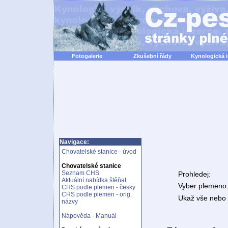
Fotogalerie
Zkušební řády
Kynologická 
Navigace:
Chovatelské stanice - úvod
Chovatelské stanice
Seznam CHS
Prohledej:
Aktuální nabídka štěňat
Vyber plemeno
CHS podle plemen - česky
CHS podle plemen - orig.
Ukaž vše nebo n
názvy
Nápověda - Manuál