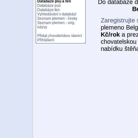
Do databáze d
Databáze psů a fen
Databáze psů
B
Databáze fen
Vyhledávání v databázi
Seznam plemen - česky
Zaregistrujte 
Seznam plemen - orig.
plemeno Belgi
názvy
Kč/rok
a prez
Přidat chovatelskou stanici
Přihlášení
chovatelskou 
nabídku štěňa