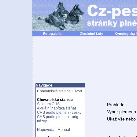
Fotogalerie
Zkušební řády
Kynologická 
Navigace:
Chovatelské stanice - úvod
Chovatelské stanice
Seznam CHS
Prohledej:
Aktuální nabídka štěňat
Vyber plemeno
CHS podle plemen - česky
CHS podle plemen - orig.
Ukaž vše nebo n
názvy
Nápověda - Manuál