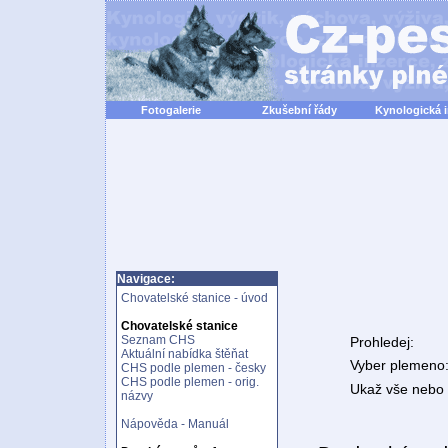
Fotogalerie
Zkušební řády
Kynologická 
Navigace:
Chovatelské stanice - úvod
Chovatelské stanice
Seznam CHS
Prohledej:
Aktuální nabídka štěňat
Vyber plemeno
CHS podle plemen - česky
CHS podle plemen - orig.
Ukaž vše nebo n
názvy
Nápověda - Manuál