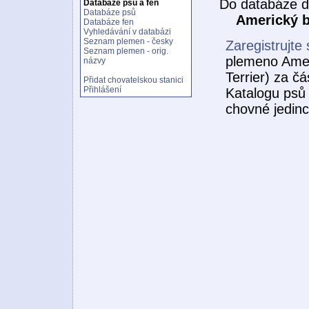
Do databáze d
Databáze psů a fen
Databáze psů
Americký b
Databáze fen
Vyhledávání v databázi
Seznam plemen - česky
Zaregistrujte 
Seznam plemen - orig.
plemeno Ameri
názvy
Terrier) za č
Přidat chovatelskou stanici
Přihlášení
Katalogu psů 
chovné jedin