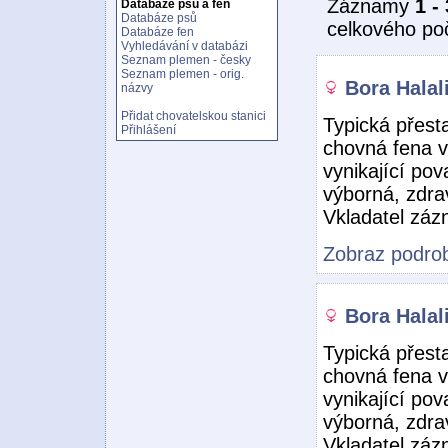
Záznamy
1 - 
Databáze psů a fen
Databáze psů
celkového po
Databáze fen
Vyhledávání v databázi
Seznam plemen - česky
Seznam plemen - orig.
Bora Halal
názvy
Přidat chovatelskou stanici
Typická přest
Přihlášení
chovná fena v
vynikající po
výborná, zdra
Vkladatel zá
Zobraz podrob
Bora Halal
Typická přest
chovná fena v
vynikající po
výborná, zdra
Vkladatel zá