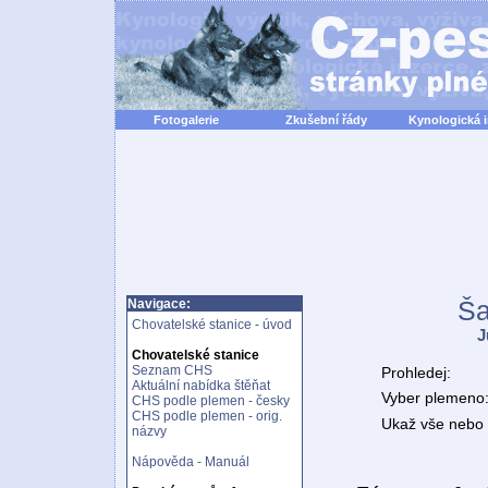
Fotogalerie
Zkušební řády
Kynologická 
Ša
Navigace:
Chovatelské stanice - úvod
J
Chovatelské stanice
Seznam CHS
Prohledej:
Aktuální nabídka štěňat
Vyber plemeno
CHS podle plemen - česky
CHS podle plemen - orig.
Ukaž vše nebo n
názvy
Nápověda - Manuál