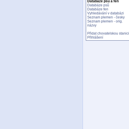
Databáze psů a fen
Databáze psů
Databáze fen
Vyhledávání v databázi
Seznam plemen - česky
Seznam plemen - orig.
názvy
Přidat chovatelskou stanici
Přihlášení