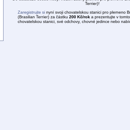
Terrier)!
Zaregistrujte si
nyní svoji chovatelskou stanici pro plemeno Br
(Brasilian Terrier) za částku
200 Kč/rok
a prezentujte v tomto
chovatelskou stanici, své odchovy, chovné jedince nebo nabí