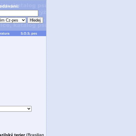
ratura
S.O.S. pes
zilský terier
(Brasilian