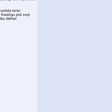
azilský terier
 Katalogu psů svoji
dku štěňat!