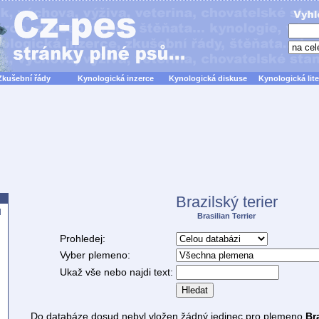
Zkušební řády
Kynologická inzerce
Kynologická diskuse
Kynologická lite
Brazilský terier
d
Brasilian Terrier
Prohledej:
Vyber plemeno:
Ukaž vše nebo najdi text:
Hledat
Do databáze dosud nebyl vložen žádný jedinec pro plemeno
Bra