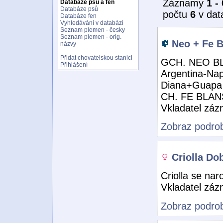
Záznamy
1 - 
Databáze psů a fen
Databáze psů
počtu
6
v dat
Databáze fen
Vyhledávání v databázi
Seznam plemen - česky
Seznam plemen - orig.
Neo + Fe B
názvy
Přidat chovatelskou stanici
GCH. NEO BL
Přihlášení
Argentina-Nap
Diana+Guapa
CH. FE BLANS
Vkladatel zá
Zobraz podrob
Criolla Do
Criolla se nar
Vkladatel zá
Zobraz podrob