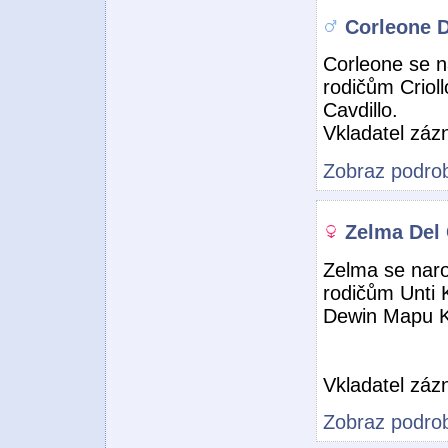
Corleone 
Corleone se n
rodičům Criol
Cavdillo.
Vkladatel zá
Zobraz podrob
Zelma Del 
Zelma se naro
rodičům Unti
Dewin Mapu 
Vkladatel zá
Zobraz podrob