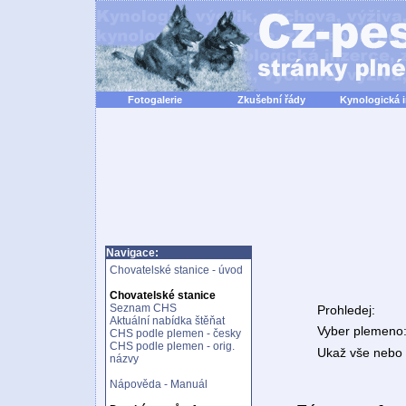
Fotogalerie
Zkušební řády
Kynologická 
Navigace:
Chovatelské stanice - úvod
Chovatelské stanice
Seznam CHS
Prohledej:
Aktuální nabídka štěňat
Vyber plemeno
CHS podle plemen - česky
CHS podle plemen - orig.
Ukaž vše nebo n
názvy
Nápověda - Manuál