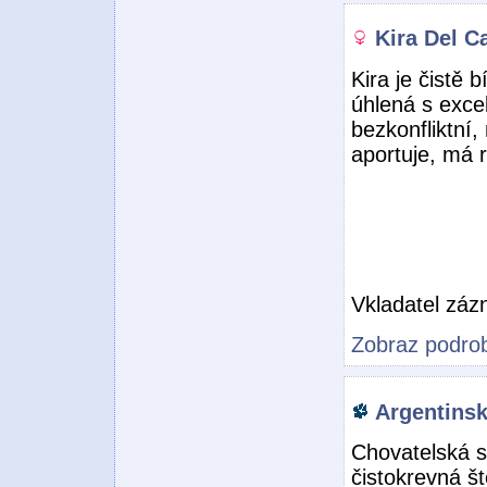
Kira Del C
Kira je čistě 
úhlená s exce
bezkonfliktní,
aportuje, má 
Vkladatel zá
Zobraz podrob
Argentinsk
Chovatelská s
čistokrevná š