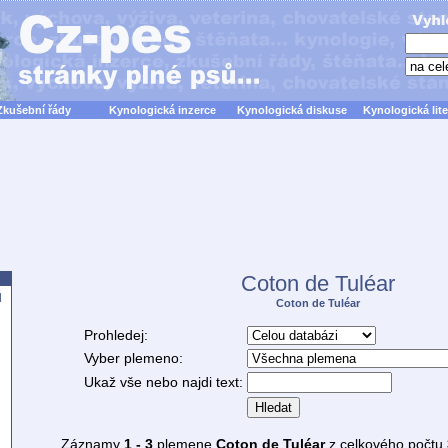
Zkušební řády
Kynologická inzerce
Kynologická diskuse
Kynologická lite
Coton de Tuléar
d
Coton de Tuléar
Prohledej:
Vyber plemeno:
Ukaž vše nebo najdi text:
Hledat
Záznamy
1 - 3
plemene
Coton de Tuléar
z celkového počtu