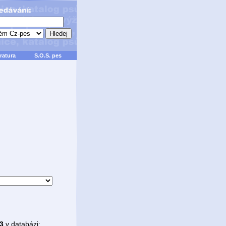
ratura
S.O.S. pes
3
v databázi: