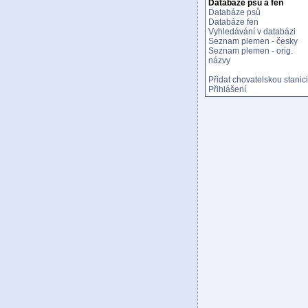
Databáze psů a fen
Databáze psů
Databáze fen
Vyhledávání v databázi
Seznam plemen - česky
Seznam plemen - orig.
názvy
Přidat chovatelskou stanici
Přihlášení