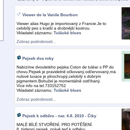
Viewer de la Vanile Bourbon
Viewer alias Hugo je importovaný z Francie.Je to
celobílý pes s kratší a drobnější kostrou.
Vkladatel záznamu:
Tulácké blues
Zobraz podrobnosti...
Pejsek dva roky
Nabízíme dvouletého pejska Coton de tuléar s PP do
chovu.Pejsek je pravidelně očkovaný,odčervovaný,má
nulové luxace je plnochrupý,celobílý s dobrým
pigmentem.Bohužel je momentálně ostříhaný.
Více info na tel.733152752
Vkladatel záznamu:
Tulácké blues
Zobraz podrobnosti...
Pejsek k odběru - nar. 4.8. 2010 - Čiky
MALÉ BÍLÉ STVOŘENÍ, PRO POTĚŠENÍ.
8. týdenní pejsek, právě teď k odběru.