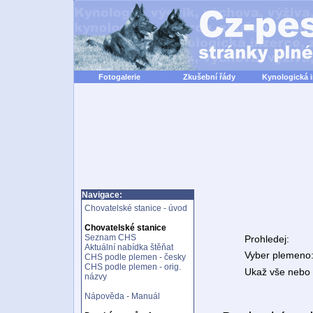
Fotogalerie
Zkušební řády
Kynologická 
Navigace:
Chovatelské stanice - úvod
Chovatelské stanice
Seznam CHS
Prohledej:
Aktuální nabídka štěňat
Vyber plemeno
CHS podle plemen - česky
CHS podle plemen - orig.
Ukaž vše nebo n
názvy
Nápověda - Manuál