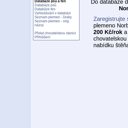
Do databáze d
Databáze psů a fen
Databáze psů
Nor
Databáze fen
Vyhledávání v databázi
Seznam plemen - česky
Zaregistrujte 
Seznam plemen - orig.
plemeno Norb
názvy
200 Kč/rok
a 
Přidat chovatelskou stanici
Přihlášení
chovatelskou 
nabídku štěňa