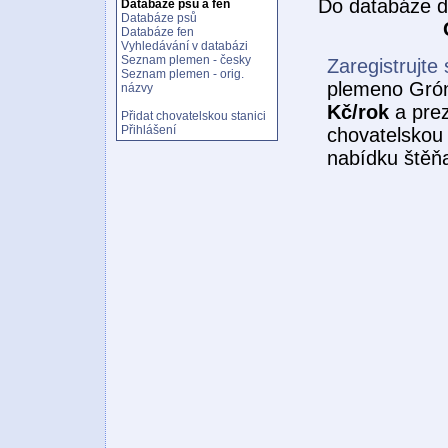
Do databáze d
Databáze psů a fen
Databáze psů
Databáze fen
Vyhledávání v databázi
Seznam plemen - česky
Zaregistrujte 
Seznam plemen - orig.
plemeno Grón
názvy
Kč/rok
a prez
Přidat chovatelskou stanici
Přihlášení
chovatelskou 
nabídku štěňa