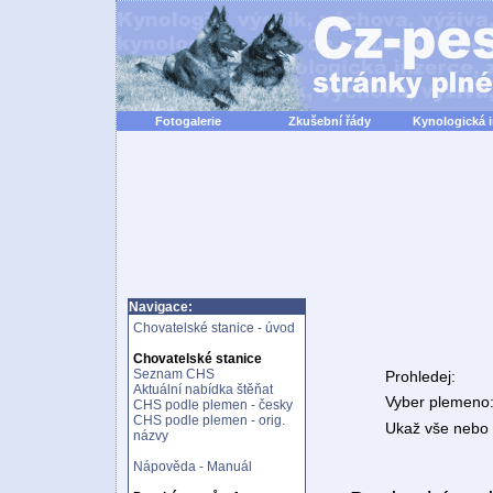
Fotogalerie
Zkušební řády
Kynologická 
Navigace:
Chovatelské stanice - úvod
Chovatelské stanice
Seznam CHS
Prohledej:
Aktuální nabídka štěňat
Vyber plemeno
CHS podle plemen - česky
CHS podle plemen - orig.
Ukaž vše nebo n
názvy
Nápověda - Manuál