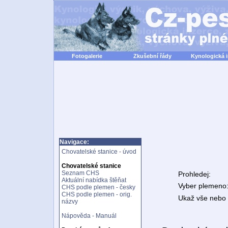
Fotogalerie
Zkušební řády
Kynologická 
Navigace:
Chovatelské stanice - úvod
Chovatelské stanice
Seznam CHS
Prohledej:
Aktuální nabídka štěňat
Vyber plemeno
CHS podle plemen - česky
CHS podle plemen - orig.
Ukaž vše nebo n
názvy
Nápověda - Manuál