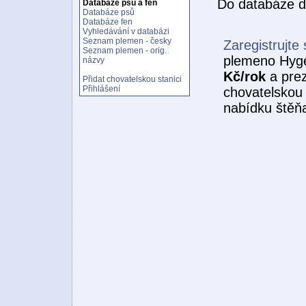
Do databáze d
Databáze psů a fen
Databáze psů
Databáze fen
Vyhledávání v databázi
Seznam plemen - česky
Zaregistrujte 
Seznam plemen - orig.
plemeno Hyge
názvy
Kč/rok
a prez
Přidat chovatelskou stanici
Přihlášení
chovatelskou 
nabídku štěňa