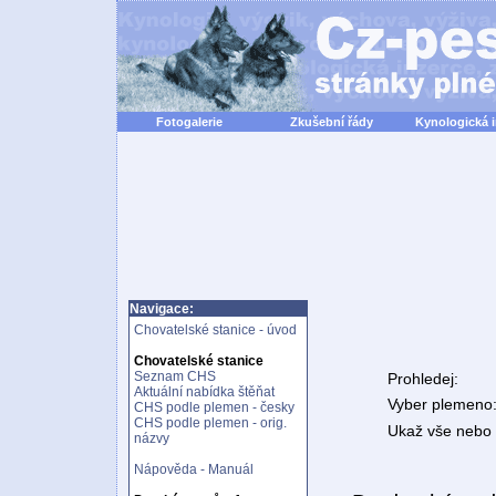
Fotogalerie
Zkušební řády
Kynologická 
Navigace:
Chovatelské stanice - úvod
Chovatelské stanice
Seznam CHS
Prohledej:
Aktuální nabídka štěňat
Vyber plemeno
CHS podle plemen - česky
CHS podle plemen - orig.
Ukaž vše nebo n
názvy
Nápověda - Manuál