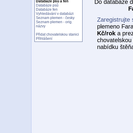
Do databáze d
Databáze psů a fen
Databáze psů
F
Databáze fen
Vyhledávání v databázi
Seznam plemen - česky
Zaregistrujte 
Seznam plemen - orig.
plemeno Fara
názvy
Kč/rok
a prez
Přidat chovatelskou stanici
Přihlášení
chovatelskou 
nabídku štěňa