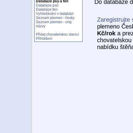
Do databáze d
Databáze psů a fen
Databáze psů
Databáze fen
Vyhledávání v databázi
Seznam plemen - česky
Zaregistrujte 
Seznam plemen - orig.
plemeno Český
názvy
Kč/rok
a prez
Přidat chovatelskou stanici
Přihlášení
chovatelskou 
nabídku štěňa