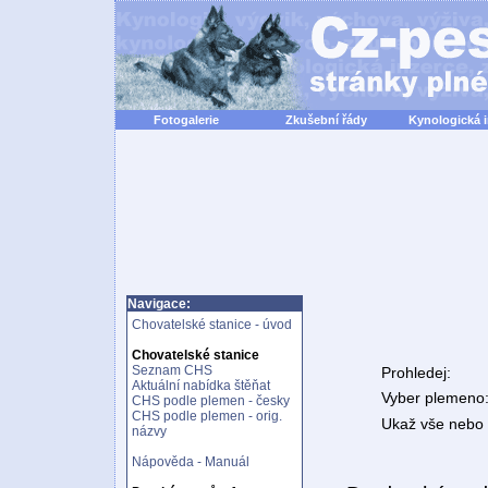
Fotogalerie
Zkušební řády
Kynologická 
Navigace:
Chovatelské stanice - úvod
Chovatelské stanice
Seznam CHS
Prohledej:
Aktuální nabídka štěňat
Vyber plemeno
CHS podle plemen - česky
CHS podle plemen - orig.
Ukaž vše nebo n
názvy
Nápověda - Manuál