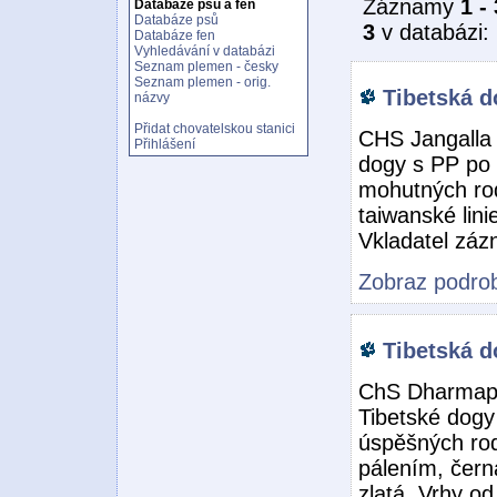
Záznamy
1 - 
Databáze psů a fen
Databáze psů
3
v databázi:
Databáze fen
Vyhledávání v databázi
Seznam plemen - česky
Seznam plemen - orig.
Tibetská d
názvy
Přidat chovatelskou stanici
CHS Jangalla 
Přihlášení
dogy s PP po 
mohutných rod
taiwanské lini
Vkladatel zá
Zobraz podrob
Tibetská d
ChS Dharmapa
Tibetské dogy
úspěšných rod
pálením, čern
zlatá. Vrhy od