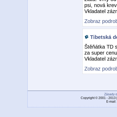
psi, nová krev
Vkladatel zá
Zobraz podrob
Tibetská d
Štěňátka TD 
za super cenu
Vkladatel zá
Zobraz podrob
Zásady o
Copyright © 2001 - 2013 
E-mail: