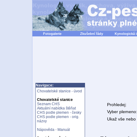
Fotogalerie
Zkušební řády
Kynologická 
Navigace:
Chovatelské stanice - úvod
Chovatelské stanice
Seznam CHS
Prohledej:
Aktuální nabídka štěňat
Vyber plemeno
CHS podle plemen - česky
CHS podle plemen - orig.
Ukaž vše nebo n
názvy
Nápověda - Manuál