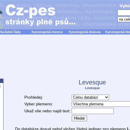
Zkušební řády
Kynologická inzerce
Kynologická diskuse
Kynologická lite
Levesque
d
Levesque
Prohledej:
Vyber plemeno:
Ukaž vše nebo najdi text:
Hledat
Do databáze dosud nebyl vložen žádný jedinec pro plemeno
L