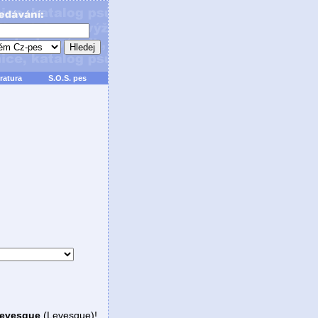
ratura
S.O.S. pes
evesque
(Levesque)!