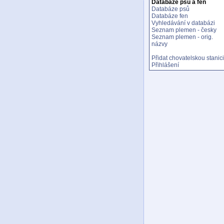
Databáze psů a fen
Databáze psů
Databáze fen
Vyhledávání v databázi
Seznam plemen - česky
Seznam plemen - orig.
názvy
Přidat chovatelskou stanici
Přihlášení