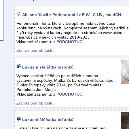
Aliliana Yawil z Podchotucí 2x E.W., C.I.B., multiCH.
Fenomenální fena, která v Evropě neměla svého času
konkurenci na výstavách. Kompletní seznam jejích výsledků z
čtyři roky výstavní kariéry najdete na stránkách www.bichon-
frise.wbs.cz v sekcích výstav 2010-2013
Vkladatel záznamu:
z PODCHOTUCÍ
Zobraz podrobnosti...
Luxusní štěňátka bišonků
Vysoce kvalitní štěňátka po rodičích s mnoha
výstavními úspěchy. Matka 2x Evropská vítězka, otec
Junior Evropský vítěz 2014, po Světovém vítězi
Pamplona Just Magic.
Vkladatel záznamu:
z PODCHOTUCÍ
Zobraz podrobnosti...
Luxusní štěňátka bišonků
Luxusní bišonci pro náročné zájemce s citem pro