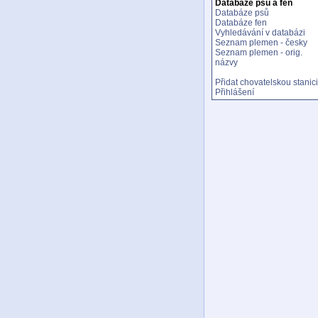
Databáze psů a fen
Databáze psů
Databáze fen
Vyhledávání v databázi
Seznam plemen - česky
Seznam plemen - orig.
názvy
Přidat chovatelskou stanici
Přihlášení