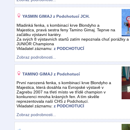
YASMIN GIMAJ z Podchotucí JCH.
Mladinká fenka, s kombinací krve Blondyho a
Majestica, pravá sestra feny Tamino Gimaj. Teprve na
začátku výstavní kariéry.
Za svých 8 výstavních startů zatím nepoznala chuť porážky a m
JUNIOR Championa
Vkladatel záznamu:
z PODCHOTUCÍ
Zobraz podrobnosti...
TAMINO GIMAJ z Podchotucí
První narozená fenka, s kombinací krve Blondyho a
Majestica, která dosáhla na Evropské výstavě v
Zagrebu 2007 na třetí místo ve třídě champion v
konkurenci mnoha krásných fen. A tím skvěle
reprezentovala naší CHS z Podchotucí.
Vkladatel záznamu:
z PODCHOTUCÍ
Zobraz podrobnosti...