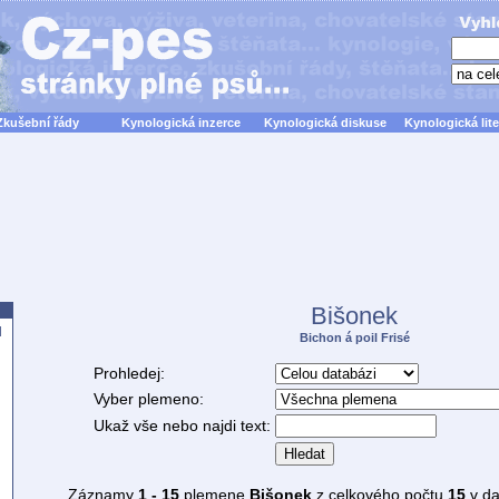
Zkušební řády
Kynologická inzerce
Kynologická diskuse
Kynologická lite
Bišonek
d
Bichon á poil Frisé
Prohledej:
Vyber plemeno:
Ukaž vše nebo najdi text:
Hledat
Záznamy
1 - 15
plemene
Bišonek
z celkového počtu
15
v da