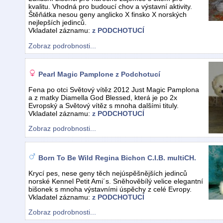
kvalitu. Vhodná pro budoucí chov a výstavní aktivity.
Štěňátka nesou geny anglicko X finsko X norských
nejlepších jedinců.
Vkladatel záznamu:
z PODCHOTUCÍ
Zobraz podrobnosti...
Pearl Magic Pamplone z Podchotucí
Fena po otci Světový vítěz 2012 Just Magic Pamplona
a z matky Diamella God Blessed, která je po 2x
Evropský a Světový vítěz s mnoha dalšími tituly.
Vkladatel záznamu:
z PODCHOTUCÍ
Zobraz podrobnosti...
Born To Be Wild Regina Bichon C.I.B. multiCH.
Krycí pes, nese geny těch nejúspěšnějších jedinců
norské Kennel Petit Ami´s. Sněhověbílý velice elegantní
bišonek s mnoha výstavními úspěchy z celé Evropy.
Vkladatel záznamu:
z PODCHOTUCÍ
Zobraz podrobnosti...