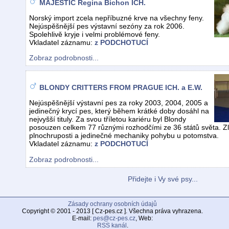
MAJESTIC Regina Bichon ICH.
Norský import zcela nepříbuzné krve na všechny feny.
Nejúspěšnější pes výstavní sezóny za rok 2006.
Spolehlivě kryje i velmi problémové feny.
Vkladatel záznamu:
z PODCHOTUCÍ
Zobraz podrobnosti...
BLONDY CRITTERS FROM PRAGUE ICH. a E.W.
Nejúspěšnější výstavní pes za roky 2003, 2004, 2005 a
jedinečný krycí pes, který během krátké doby dosáhl na
nejvyšší tituly. Za svou tříletou kariéru byl Blondy
posouzen celkem 77 různými rozhodčími ze 36 států světa. Zl
plnochruposti a jedinečné mechaniky pohybu u potomstva.
Vkladatel záznamu:
z PODCHOTUCÍ
Zobraz podrobnosti...
Přidejte i Vy své psy...
Zásady ochrany osobních údajů
Copyright © 2001 - 2013 [ Cz-pes.cz ]. Všechna práva vyhrazena.
E-mail:
pes@cz-pes.cz
, Web:
RSS kanál
.