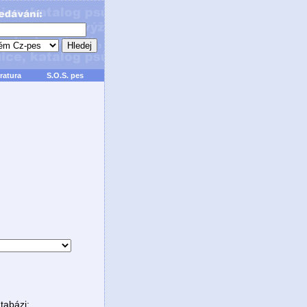
ratura
S.O.S. pes
tabázi: