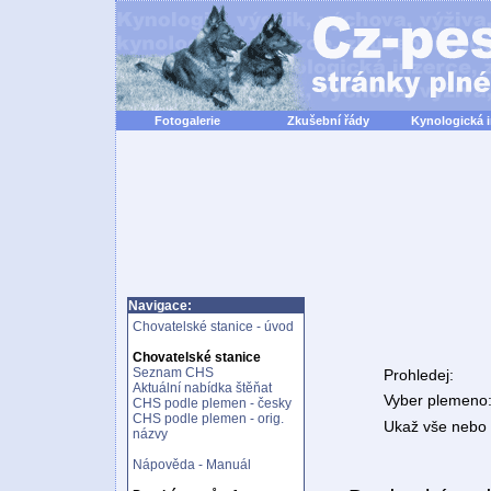
Fotogalerie
Zkušební řády
Kynologická 
Navigace:
Chovatelské stanice - úvod
Chovatelské stanice
Seznam CHS
Prohledej:
Aktuální nabídka štěňat
Vyber plemeno
CHS podle plemen - česky
CHS podle plemen - orig.
Ukaž vše nebo n
názvy
Nápověda - Manuál