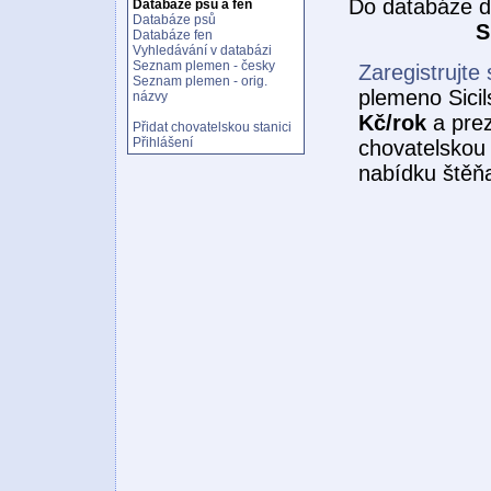
Do databáze d
Databáze psů a fen
Databáze psů
S
Databáze fen
Vyhledávání v databázi
Seznam plemen - česky
Zaregistrujte 
Seznam plemen - orig.
plemeno Sicil
názvy
Kč/rok
a prez
Přidat chovatelskou stanici
Přihlášení
chovatelskou 
nabídku štěňa